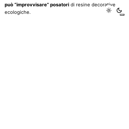
può “improvvisare” posatori
di resine decorative
ecologiche.
Infinite applicazioni su diversi
tipi di superfici
Attualmente le resine ecologiche decorative hanno
una versatilità che permette di scegliere tra
infinite
tonalità di colori, texture e soluzioni creative
che
soddisfano ogni esigenza di stile, finitura e
design.Le resine ecologiche trovano impiego in
infiniti ambienti, in una vasta gamma di colorazioni,
finiture e design sia per interni che per esterni, in
verticale ed in orizzontale.
Il risultato è armonioso anche per quanto riguarda gli
elementi d’arredo, donando loro nuova linfa e