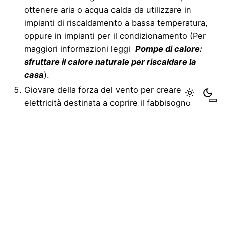
ottenere aria o acqua calda da utilizzare in
impianti di riscaldamento a bassa temperatura,
oppure in impianti per il condizionamento (Per
maggiori informazioni leggi
Pompe di calore:
sfruttare il calore naturale per riscaldare la
casa
).
Giovare della forza del vento per creare
elettricità destinata a coprire il fabbisogno
energetico di una casa. (Per maggiori
informazioni leggi
Eolico domestico: tutto quello
che c’è da sapere
).
Valorizzare al massimo la luce naturale per
risparmiare energia e godere della migliore
qualità dal punto di vista della luminosità (Per
maggiori informazioni leggi:
Illuminare le stanze
della casa sfruttando la luce naturale
).
Scegliere il solare termico per produrre acqua