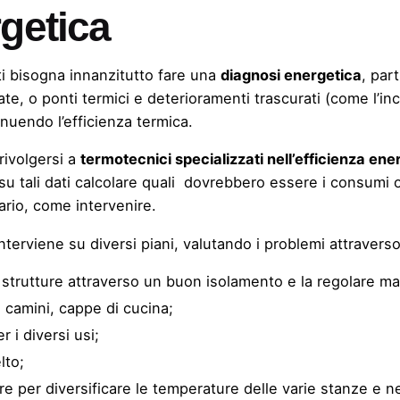
getica
ti bisogna innanzitutto fare una
diagnosi energetica
, par
ate, o ponti termici e deterioramenti trascurati (come l’inc
inuendo l’efficienza termica.
rivolgersi a
termotecnici specializzati nell’efficienza ene
e e su tali dati calcolare quali dovrebbero essere i consumi o
ario, come intervenire.
 interviene su diversi piani, valutando i problemi attraver
le strutture attraverso un buon isolamento e la regolare m
, camini, cappe di cucina;
 i diversi usi;
lto;
re per diversificare le temperature delle varie stanze e ne