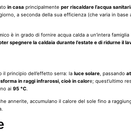
ato
in casa
principalmente
per
riscaldare l’acqua sanitar
 giorno, a seconda della sua efficienza (che varia in base a
ico è in grado di fornire acqua calda a un’intera famiglia 
ter spegnere la caldaia durante l’estate e di ridurne il la
 principio dell’effetto serra: la
luce solare
, passando
a
asforma in raggi infrarossi, cioè in calor
e; quest’ultimo res
rno ai
95 °C
.
liche annerite, accumulano il calore del sole fino a raggi
a.
e