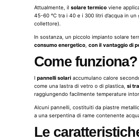
Attualmente, il
solare termico
viene applic
45-60 °C tra i 40 e i 300 litri d’acqua in un
collettore).
In sostanza, un piccolo impianto solare term
consumo energetico
,
con il
vantaggio di po
Come funziona?
I
pannelli solari
accumulano calore secondo il
come una lastra di vetro o di plastica,
si tr
raggiungendo facilmente temperature into
Alcuni pannelli, costituiti da piastre metal
a una serpentina di rame contenente acqu
Le caratteristich