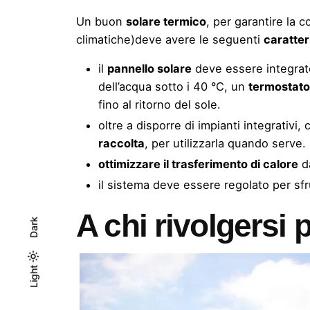
Un buon
solare termico
, per garantire la 
climatiche)deve avere le seguenti
caratter
il
pannello solare
deve essere integra
dell’acqua sotto i 40 °C, un
termostat
fino al ritorno del sole.
oltre a disporre di impianti integrativ
raccolta
, per utilizzarla quando serve.
ottimizzare il trasferimento di calore
da
il sistema deve essere regolato per sfru
A chi rivolgersi p
Dark
Light
Light
Dark