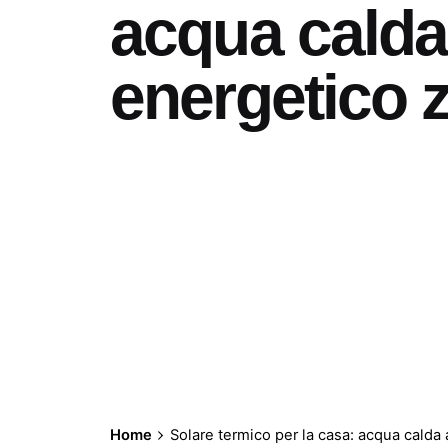
acqua cald
energetico 
Home
Solare termico per la casa: acqua cald