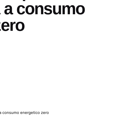
a a consumo
zero
a a consumo energetico zero