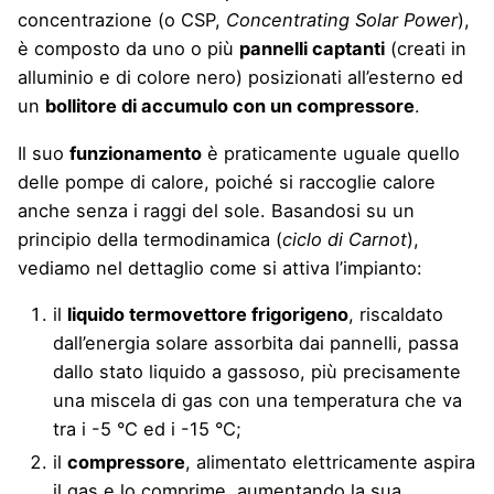
concentrazione (o CSP,
Concentrating Solar Power
),
è composto da uno o più
pannelli captanti
(creati in
alluminio e di colore nero) posizionati all’esterno ed
un
bollitore di accumulo con un compressore
.
Il suo
funzionamento
è praticamente uguale quello
delle
pompe di calore
, poiché si raccoglie calore
anche senza i raggi del sole. Basandosi su un
principio della termodinamica (
ciclo di Carnot
),
vediamo nel dettaglio come si attiva l’impianto:
il
liquido termovettore frigorigeno
, riscaldato
dall’energia solare assorbita dai pannelli, passa
dallo stato liquido a gassoso, più precisamente
una miscela di gas con una temperatura che va
tra i -5 °C ed i -15 °C;
il
compressore
, alimentato elettricamente aspira
il gas e lo comprime, aumentando la sua